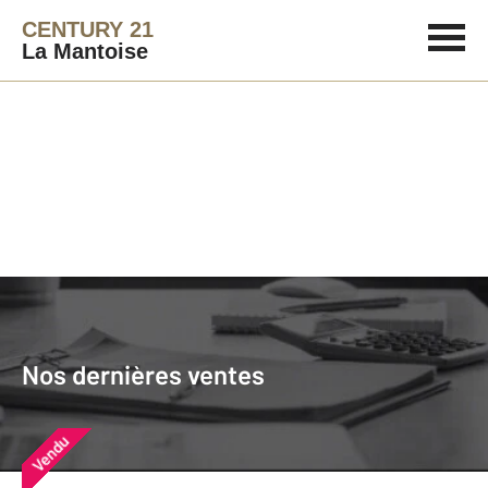
CENTURY 21
La Mantoise
Agence immobilière
Vendre
Nos dernières ventes
Nos derniers biens vendus près de
Nos dernières ventes
chez vous
Vendu