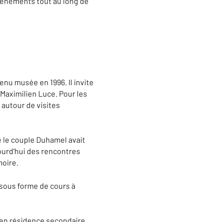
événements tout au long de
enu musée en 1996. Il invite
 Maximilien Luce. Pour les
 autour de visites
e le couple Duhamel avait
jourd'hui des rencontres
moire.
, sous forme de cours à
 en résidence secondaire,