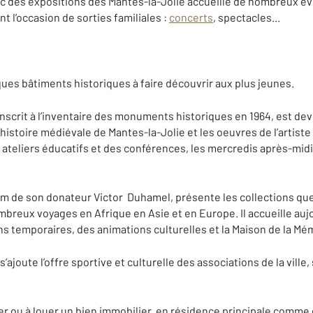
parc des expositions des Mantes-la-Jolie accueille de nombreux 
nt l’occasion de sorties familiales :
concerts
, spectacles...
ques bâtiments historiques à faire découvrir aux plus jeunes.
 inscrit à l’inventaire des monuments historiques en 1964, est dev
histoire médiévale de Mantes-la-Jolie et les oeuvres de l’artiste
 ateliers éducatifs et des conférences, les mercredis après-midi
om de son donateur Victor Duhamel, présente les collections qu
ombreux voyages en Afrique en Asie et en Europe. Il accueille au
s temporaires, des animations culturelles et la Maison de la Mé
s’ajoute l’offre sportive et culturelle des associations de la ville
er ou à louer un bien immobilier, en résidence principale comme