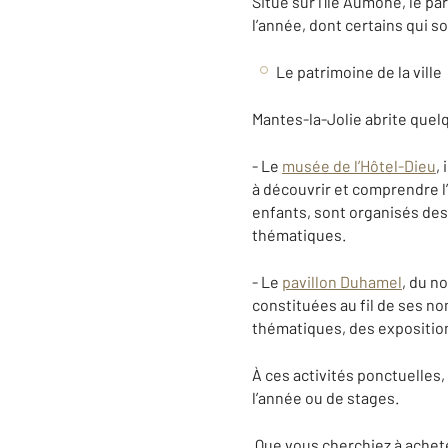
Situé sur l’île Aumône, le 
l’année, dont certains qui so
Le patrimoine de la ville
Mantes-la-Jolie abrite quel
- Le
musée de l’Hôtel-Dieu
,
à découvrir et comprendre l’
enfants, sont organisés des
thématiques.
- Le
pavillon Duhamel
, du n
constituées au fil de ses n
thématiques, des exposition
À ces activités ponctuelles, 
l’année ou de stages.
Que vous cherchiez à achet