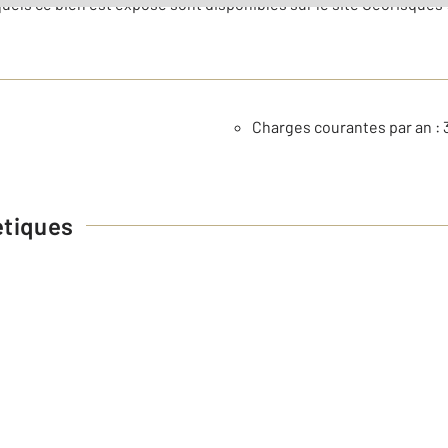
uels ce bien est exposé sont disponibles sur le site Géorisques 
Charges courantes par an : 
étiques