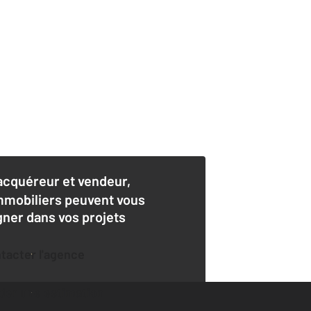
acquéreur et vendeur,
mmobiliers peuvent vous
er dans vos projets
ntacter l'agence
der une estimation