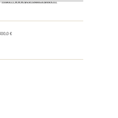
:
https://www.georisques.gouv.fr/
300,0 €