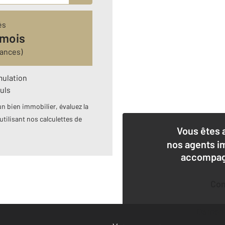
és
 mois
rances)
mulation
uls
n bien immobilier, évaluez la
utilisant nos calculettes de
Vous êtes 
nos agents i
accompagn
Co
Deman