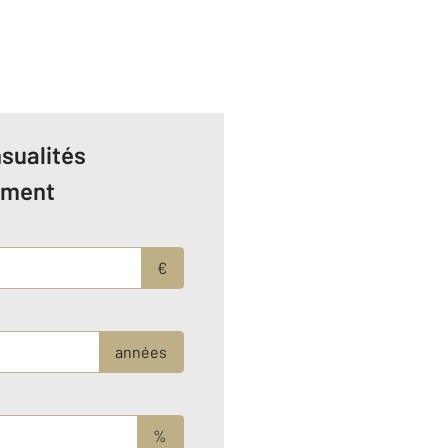
sualités
ement
€
années
%