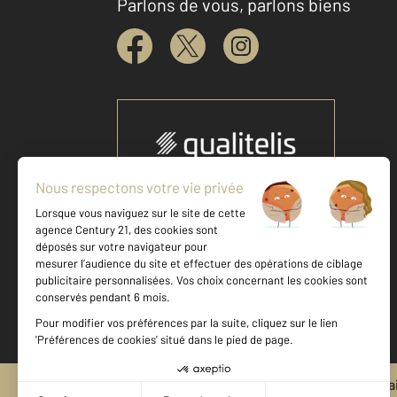
Parlons de vous, parlons biens
Votre agence est notée
Achat
Location
Vente
Gestion
8,6
/
10
9,1/10
Mentions légales & CGU et Barèmes d'honora