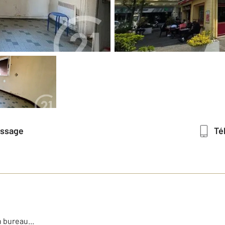
essage
T
n bureau...