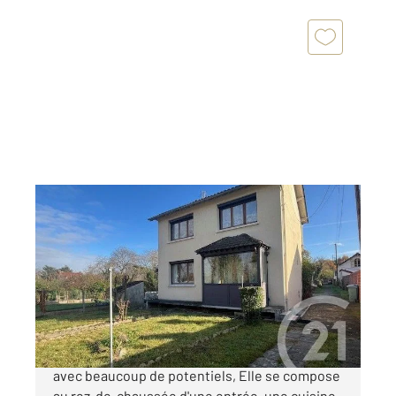
ROSNY SUR SEINE 78
2
100 m
, 4 pièces
Ref : 5463
Maison à vendre
215 000 €
Nous vous proposons cette charmante maison
avec beaucoup de potentiels, Elle se compose
au rez-de-chaussée d'une entrée, une cuisine