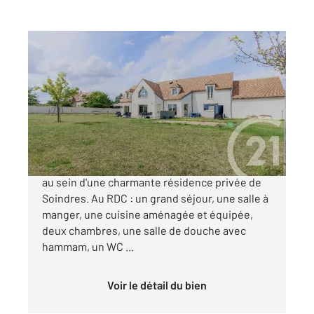
SOINDRES 78
2
340 m
, 10 pièces
Ref : 5585
Maison à vendre
819 000 €
Villa d'exception idéalement située au calme,
au sein d'une charmante résidence privée de
Soindres. Au RDC : un grand séjour, une salle à
manger, une cuisine aménagée et équipée,
deux chambres, une salle de douche avec
hammam, un WC ...
Voir le détail du bien