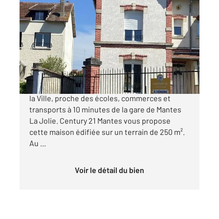
MANTES LA VILLE 78
2
109,98 m
, 5 pièces
Ref : 4695
Maison à vendre
310 000 €
MAISON 5 PIECES - Idéalement situé à Mantes
la Ville, proche des écoles, commerces et
transports à 10 minutes de la gare de Mantes
La Jolie. Century 21 Mantes vous propose
cette maison édifiée sur un terrain de 250 m².
Au ...
Voir le détail du bien