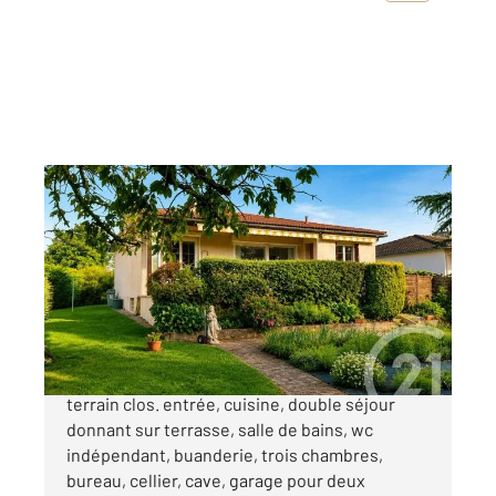
PORCHEVILLE 78
2
95,30 m
, 6 pièces
Ref : 5767
Maison à vendre
264 000 €
Maison de plain pied sur sous-sol total avec
terrain clos. entrée, cuisine, double séjour
donnant sur terrasse, salle de bains, wc
indépendant, buanderie, trois chambres,
bureau, cellier, cave, garage pour deux