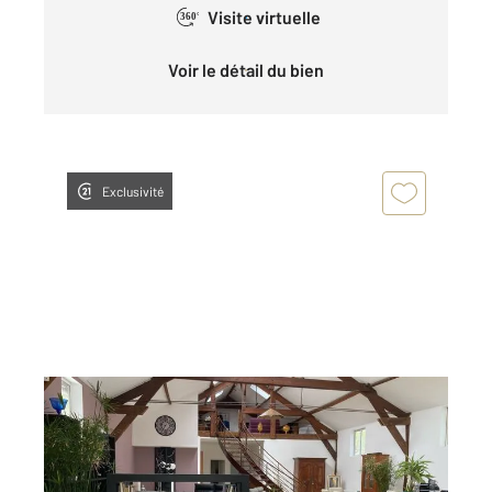
Visite virtuelle
360°
Voir le détail du bien
Exclusivité
MANTES LA JOLIE 78
2
247 m
, 5 pièces
Ref : 5693
Maison à vendre