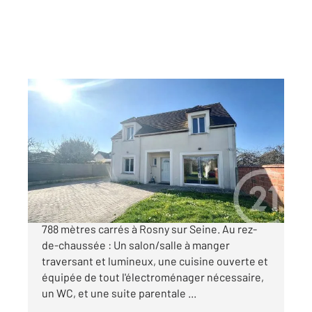
ROSNY SUR SEINE 78
2
127 m
, 6 pièces
Ref : 5615
Maison à vendre
350 000 €
Charmante maison édifiée sur un terrain de
788 mètres carrés à Rosny sur Seine. Au rez-
de-chaussée : Un salon/salle à manger
traversant et lumineux, une cuisine ouverte et
équipée de tout l'électroménager nécessaire,
un WC, et une suite parentale ...