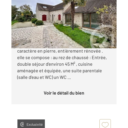
2
248,81 m
, 7 pièces
Ref : 5632
Maison à vendre
549 000 €
A BUCHELAY Village, très belle maison de
caractère en pierre, entièrement rénovée .
elle se compose : au rez de chaussé : Entrée,
double séjour d'environ 45 M² , cuisine
aménagée et équipée, une suite parentale
(salle d'eau et WC) un WC ...
Voir le détail du bien
Exclusivité