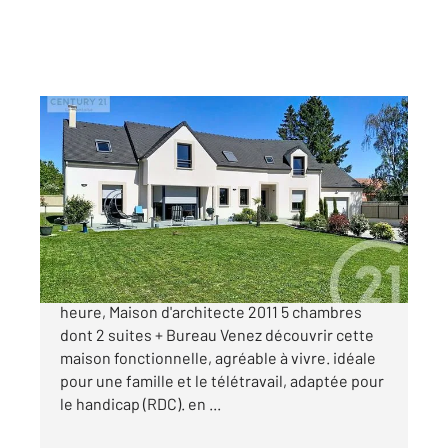
BENNECOURT 78
2
217 m
, 8 pièces
Ref : 5563
Maison à vendre
549 000 €
Proche Giverny, accès Paris en moins d'une
heure, Maison d'architecte 2011 5 chambres
dont 2 suites + Bureau Venez découvrir cette
maison fonctionnelle, agréable à vivre. idéale
pour une famille et le télétravail, adaptée pour
le handicap (RDC). en ...