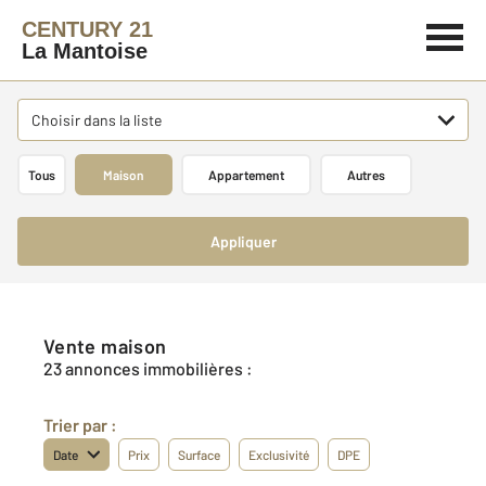
CENTURY 21
La Mantoise
Choisir dans la liste
Tous
Maison
Appartement
Autres
Appliquer
Vente maison
23 annonces immobilières :
Trier par :
Date
Prix
Surface
Exclusivité
DPE