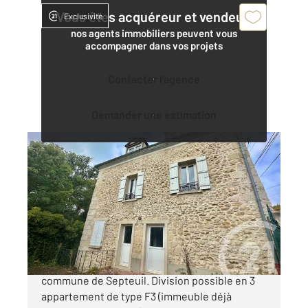
Vous êtes acquéreur et vendeur,
Exclusivité
nos agents immobiliers peuvent vous
accompagner dans vos projets
Contacter l'agence
Demander une estimation
SEPTEUIL 78
2
150 m
, 8 pièces
Ref : 4854
Maison à vendre
259 000 €
Idéal investisseur Monopropriété située sur la
commune de Septeuil. Division possible en 3
appartement de type F3 (immeuble déjà