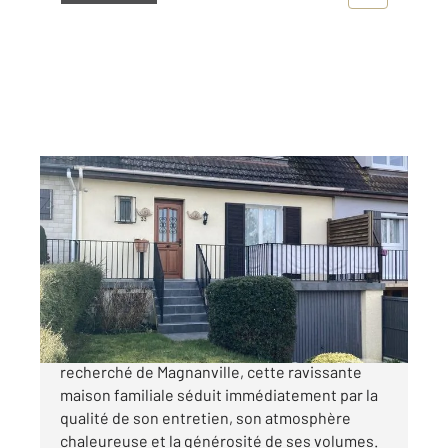
MAGNANVILLE 78
2
92 m
, 5 pièces
Ref : 5561
Maison à vendre
258 000 €
Idéalement située dans un secteur résidentiel
recherché de Magnanville, cette ravissante
maison familiale séduit immédiatement par la
qualité de son entretien, son atmosphère
chaleureuse et la générosité de ses volumes.