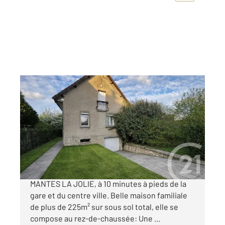
MANTES LA JOLIE 78
2
225 m
, 7 pièces
Ref : 5661
Maison à vendre
420 000 €
Située dans un quartier calme et recherché de
MANTES LA JOLIE, à 10 minutes à pieds de la
gare et du centre ville. Belle maison familiale
de plus de 225m² sur sous sol total, elle se
compose au rez-de-chaussée: Une ...