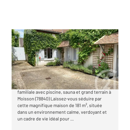
MOISSON 78
2
180,51 m
, 7 pièces
Ref : 5304
Maison à vendre
519 000 €
Proche Giverny et d'un golf, belle maison
familiale avec piscine, sauna et grand terrain à
Moisson (78840) Laissez-vous séduire par
cette magnifique maison de 181 m², située
dans un environnement calme, verdoyant et
un cadre de vie idéal pour ...