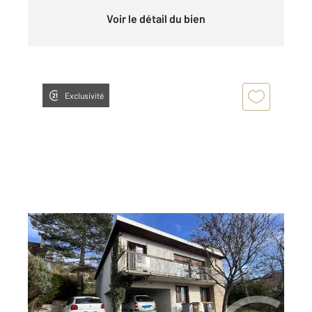
Voir le détail du bien
Exclusivité
LIMAY 78
2
136,20 m
, 5 pièces
Ref : 4882
Maison à vendre
290 000 €