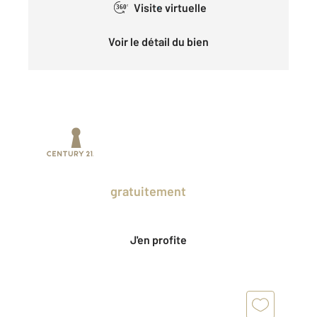
Visite virtuelle
360°
Voir le détail du bien
Prenez un temps d'avance sur le marché
en profitant
gratuitement
des Ventes
Privées CENTURY 21.
J'en profite