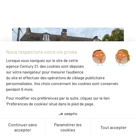
SEPTEUIL 78
2
144,45 m
, 6 pièces
Ref : 5025
Maison à vendre
495 000 €
Visiter le site dédié
Century 21 Mantes vous présente cette
charmante maison de 6 pièces idéale pour les
familles en quête d'espace et de tranquillité.
Située dans un quartier paisible, cette maison
à rafraîchir dispose de quatre spacieuses
chambres pour accueillir votre famille ...
Créer une alerte