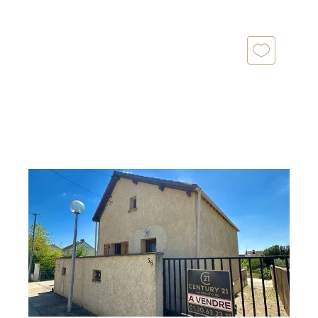
LIMAY 78
2
63 m
, 3 pièces
Ref : 5362
Maison à vendre
210 000 €
Charmante maison située à Limay, dans un