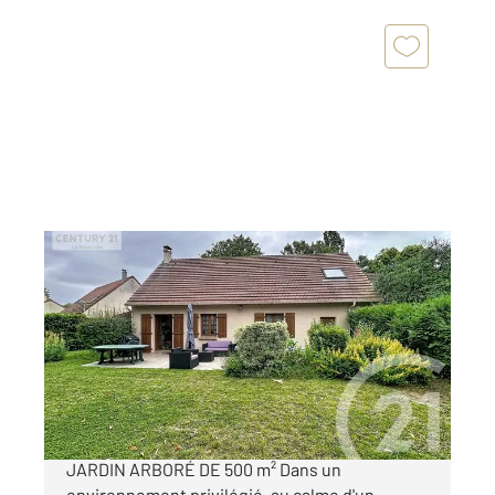
MANTES LA VILLE 78
2
100,41 m
, 5 pièces
Ref : 5730
Maison à vendre
292 000 €
MANTES-LA-VILLE MAISON FAMILIALE AVEC
JARDIN ARBORÉ DE 500 m² Dans un
environnement privilégié, au calme d'un