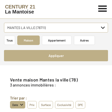
CENTURY 21
La Mantoise
MANTES LA VILLE (78711)
Tous
Maison
Appartement
Autres
Appliquer
Vente maison Mantes la ville (78)
3 annonces immobilières :
Trier par :
Date
Prix
Surface
Exclusivité
DPE