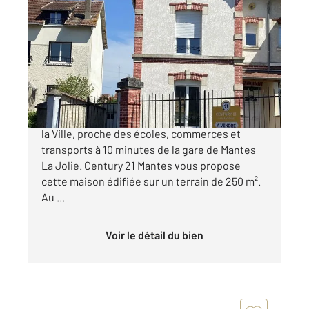
MANTES LA VILLE 78
2
109,98 m
, 5 pièces
Ref : 4695
Maison à vendre
310 000 €
MAISON 5 PIECES - Idéalement situé à Mantes
la Ville, proche des écoles, commerces et
transports à 10 minutes de la gare de Mantes
La Jolie. Century 21 Mantes vous propose
cette maison édifiée sur un terrain de 250 m².
Au ...
Voir le détail du bien