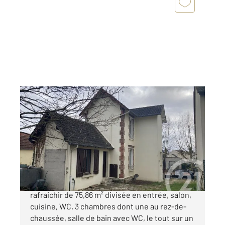
MANTES LA VILLE 78
2
75,86 m
, 4 pièces
Ref : 5075
Maison à vendre
215 500 €
Venez découvrir cette maison ancienne à
rafraichir de 75,86 m² divisée en entrée, salon,
cuisine, WC, 3 chambres dont une au rez-de-
chaussée, salle de bain avec WC, le tout sur un