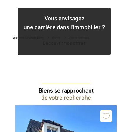
1
Vous envisagez
une carrière dans l'immobilier ?
Agence immobilière
Vente
Vente maison
Découvrir nos offres
Biens se rapprochant
de votre recherche