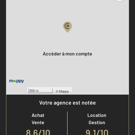
Parlons de vous, parlons biens
Votre compte :
Accéder à mon compte
500 m
©
Mappy
Votre agence est notée
Achat
Location
Vente
Gestion
8,6
/
10
9,1/10