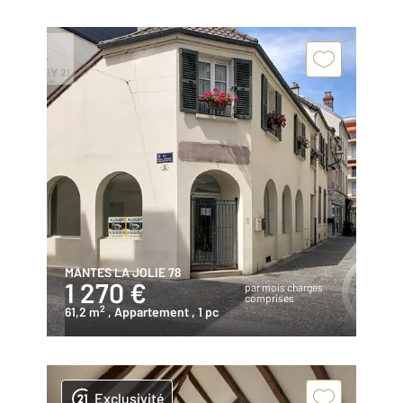
MANTES LA JOLIE 78
1 270 €
par mois charges
comprises
2
61,2 m
, Appartement
, 1 pc
Exclusivité