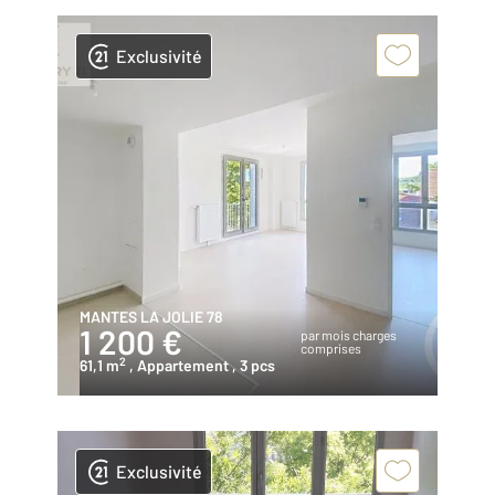
Exclusivité
MANTES LA JOLIE 78
1 200 €
par mois charges
comprises
2
61,1 m
, Appartement
, 3 pcs
Exclusivité