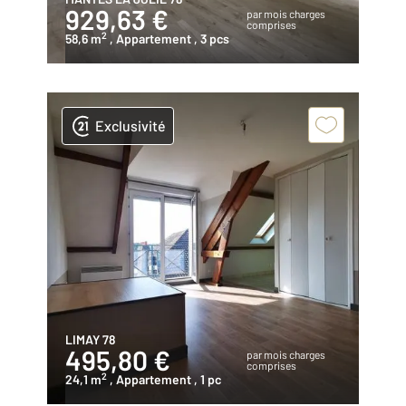
929,63 €
par mois charges
comprises
2
58,6 m
, Appartement
, 3 pcs
Exclusivité
LIMAY 78
495,80 €
par mois charges
comprises
2
24,1 m
, Appartement
, 1 pc