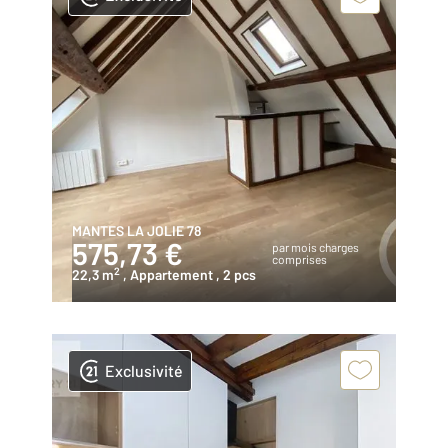
MANTES LA JOLIE 78
575,73 €
par mois charges
comprises
2
22,3 m
, Appartement
, 2 pcs
Exclusivité