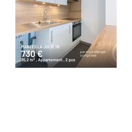
MANTES LA JOLIE 78
730 €
par mois charges
comprises
2
35,2 m
, Appartement
, 2 pcs