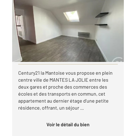
MANTES LA JOLIE 78
2
31,89 m
, 2 pièces
Ref : 5629
Appartement F2 à louer
686,54 €
par mois charges comprises
Visiter le site dédié
Century21 la Mantoise vous propose en plein
centre ville de MANTES LA JOLIE entre les
deux gares et proche des commerces des
écoles et des transports en commun, cet
appartement au dernier étage d'une petite
résidence, offrant, un séjour ...
Voir le détail du bien