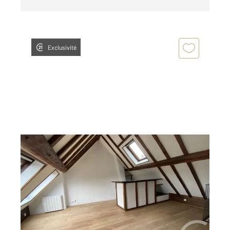
Exclusivité
MANTES LA JOLIE 78
2
22,27 m
, 2 pièces
Ref : 5752
Appartement F2 à louer
575,73 €
par mois charges comprises