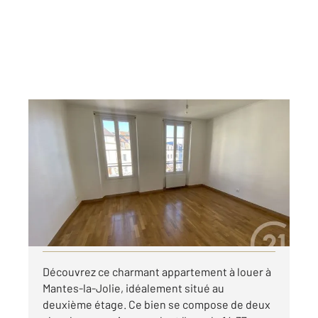
MANTES LA JOLIE 78
2
55,55 m
, 3 pièces
Ref : 5788
Appartement F3 à louer
821,05 €
par mois charges comprises
Visiter le site dédié
Découvrez ce charmant appartement à louer à
Mantes-la-Jolie, idéalement situé au
deuxième étage. Ce bien se compose de deux