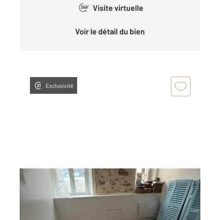
Visite virtuelle
360°
Voir le détail du bien
Exclusivité
MANTES LA JOLIE 78
2
29,03 m
, 1 pièce
Ref : 5791
Appartement Studio à louer