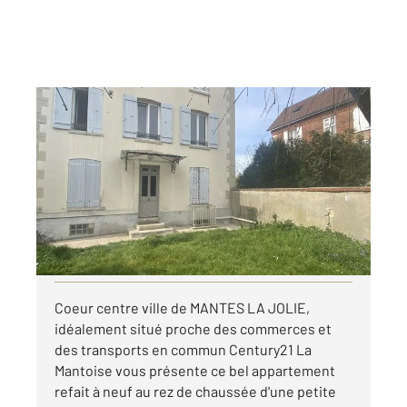
MANTES LA JOLIE 78
2
20,89 m
, 2 pièces
Ref : 5628
Appartement F2 à louer
595 €
par mois charges comprises
Visiter le site dédié
Coeur centre ville de MANTES LA JOLIE,
idéalement situé proche des commerces et
des transports en commun Century21 La
Mantoise vous présente ce bel appartement
refait à neuf au rez de chaussée d'une petite