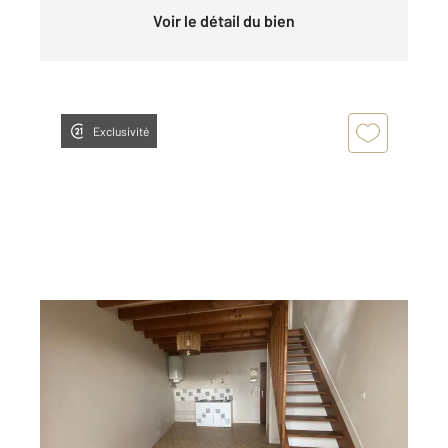
Voir le détail du bien
Exclusivité
MANTES LA JOLIE 78
2
35,35 m
, 2 pièces
Ref : 5727
Appartement Duplex à louer
745,05 €