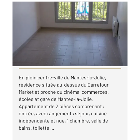
MANTES LA JOLIE 78
2
40,15 m
, 2 pièces
Ref : 5784
Appartement F2 à louer
730,15 €
par mois charges comprises
Visiter le site dédié
En plein centre-ville de Mantes-la-Jolie,
résidence située au-dessus du Carrefour
Market et proche du cinéma, commerces,
écoles et gare de Mantes-la-Jolie.
Appartement de 2 pièces comprenant :
entrée, avec rangements séjour, cuisine
indépendante et nue, 1 chambre, salle de
bains, toilette ...