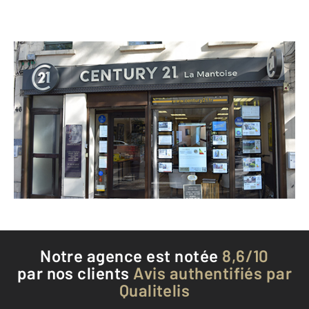
CENTURY 21 La Mantoise
46 avenue de la République
MANTES LA JOLIE - 78200
Envoyer un message
Téléphoner à l'agence
Notre agence est notée
8,6/10
par nos clients
Avis authentifiés par
Qualitelis