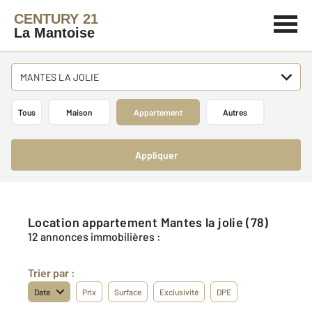
CENTURY 21
La Mantoise
MANTES LA JOLIE
Tous
Maison
Appartement
Autres
Appliquer
Location appartement Mantes la jolie (78)
12 annonces immobilières :
Trier par :
Date
Prix
Surface
Exclusivité
DPE