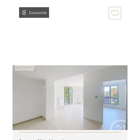
Exclusivité
MANTES LA JOLIE 78
2
61,10 m
, 3 pièces
Ref : 5739
Appartement F3 à louer
1 200 €
par mois charges comprises
Visiter le site dédié