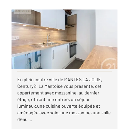
MANTES LA JOLIE 78
2
35,15 m
, 2 pièces
Ref : 5613
Appartement F1 Bis à louer
730 €
par mois charges comprises
Visiter le site dédié
En plein centre ville de MANTES LA JOLIE,
Century21 La Mantoise vous présente, cet
appartement avec mezzanine, au dernier
étage, offrant une entrée, un séjour
lumineux,une cuisine ouverte équipée et
aménagée avec soin, une mezzanine, une salle
d'eau ...