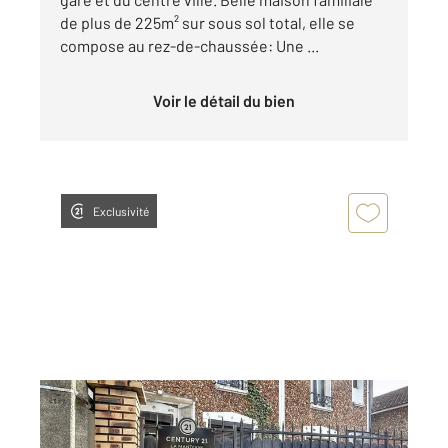
de plus de 225m² sur sous sol total, elle se
compose au rez-de-chaussée: Une ...
Voir le détail du bien
Exclusivité
MANTES LA JOLIE 78
2
89,27 m
, 5 pièces
Ref : 5633