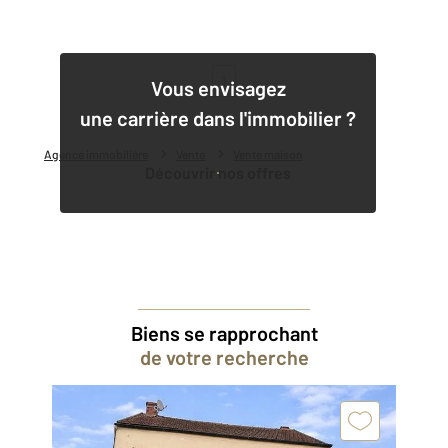
1
Vous envisagez
une carrière dans l'immobilier ?
Agence immobilière
Vente
Vente maison
Découvrir nos offres
Biens se rapprochant
de votre recherche