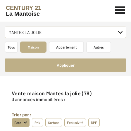
CENTURY 21
La Mantoise
MANTES LA JOLIE
Tous
Maison
Appartement
Autres
Appliquer
Vente maison Mantes la jolie (78)
3 annonces immobilières :
Trier par :
Date
Prix
Surface
Exclusivité
DPE