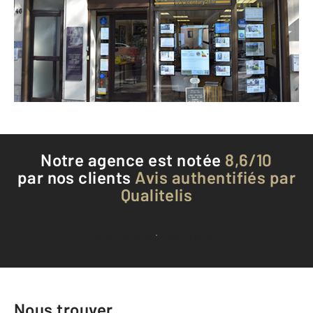
MANTES LA JOLIE - 78200
Envoyer un message
Téléphoner à l'agence
Notre agence est notée
8,6/10
par nos clients
Avis authentifiés par
Qualitelis
Voir tous les avis clients
Nous trouver