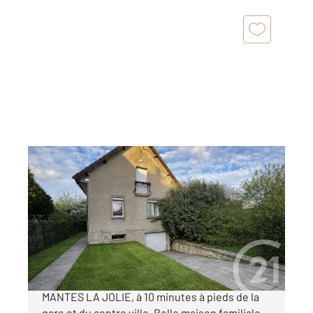
MANTES LA JOLIE 78
2
225 m
, 7 pièces
Ref : 5661
Maison à vendre
420 000 €
Située dans un quartier calme et recherché de
MANTES LA JOLIE, à 10 minutes à pieds de la
gare et du centre ville. Belle maison familiale